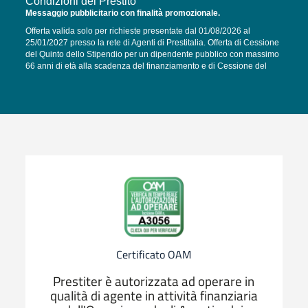
Condizioni del Prestito
Messaggio pubblicitario con finalità promozionale.
Offerta valida solo per richieste presentate dal 01/08/2026 al
25/01/2027 presso la rete di Agenti di Prestitalia. Offerta di Cessione
del Quinto dello Stipendio per un dipendente pubblico con massimo
66 anni di età alla scadenza del finanziamento e di Cessione del
Quinto della pensione per un pensionato con massimo 69 anni di età
alla scadenza del finanziamento: 120 rate mensili da 210,38 euro,
TAN fisso 4,80%, TAEG 4,93%. Importo totale del credito 20.000,91
euro. Il costo totale del credito è pari a 5.244,69 euro e comprende:
interessi 5.226,69 euro e oneri fiscali 18,00 euro. Importo totale
dovuto dal consumatore 25.245,60 euro. Le condizioni di offerta
potranno subire variazioni in caso di richiesta attraverso canali
diversi da quello degli agenti Prestitalia oppure in caso di richiesta di
un importo, rata e/o una durata diversa da quelli rappresentati
nell’esempio. Per le condizioni contrattuali di offerta al pubblico si
rinvia ai Documenti informativi sul prodotto disponibili nella sezione
“
Trasparenza
” del sito
www.prestitalia.it
. Finanziamenti soggetti ad
approvazione ed erogazione di Prestitalia S.p.A.
Certificato OAM
Prestiter è autorizzata ad operare in
qualità di agente in attività finanziaria