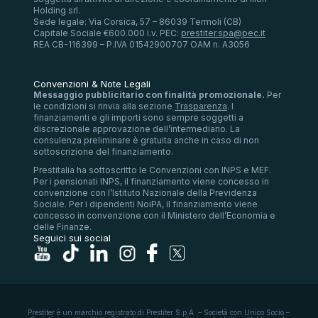
Holding srl.
Sede legale: Via Corsica, 57 – 86039 Termoli (CB)
Capitale Sociale €600.000 i.v. PEC:
prestiter.spa@pec.it
REA CB-116399 – P.IVA 01542900707 OAM n. A3056
Convenzioni & Note Legali
Messaggio pubblicitario con finalità promozionale.
Per
le condizioni si rinvia alla sezione
Trasparenza
. I
finanziamenti e gli importi sono sempre soggetti a
discrezionale approvazione dell’intermediario. La
consulenza preliminare è gratuita anche in caso di non
sottoscrizione del finanziamento.
Prestitalia ha sottoscritto le Convenzioni con INPS e MEF.
Per i pensionati INPS, il finanziamento viene concesso in
convenzione con l’Istituto Nazionale della Previdenza
Sociale. Per i dipendenti NoiPA, il finanziamento viene
concesso in convenzione con il Ministero dell’Economia e
delle Finanze.
Seguici sui social
Prestiter è un marchio registrato di Prestiter S.p.A. – Società con Unico Socio –