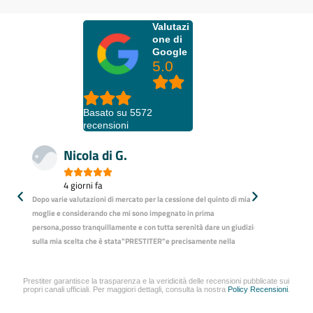
Valutazi
one di
Google
5.0
Basato su 5572
recensioni
Nicola di G.
Mir







4 giorni fa
4 gio
o
Dopo varie valutazioni di mercato per la cessione del quinto di mia
Il consulente i
moglie e considerando che mi sono impegnato in prima
occupato della m
persona,posso tranquillamente e con tutta serenità dare un giudizio
finanziamento,s
sa
sulla mia scelta che è stata"PRESTITER"e precisamente nella
linguaggio e ne
persona di"Giuseppe Carabellese" il consulente che mi ha
presente nel ca
mia
seguito,persona di grande competenza professionale che mi ha
vivamente Prest
seguito passo passo fugando qualsiasi mio dubbio durante il
rapidi .
Prestiter garantisce la trasparenza e la veridicità delle recensioni pubblicate sui
propri canali ufficiali. Per maggiori dettagli, consulta la nostra
Policy Recensioni
.
percorso,persona che merita fiducia e stima