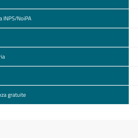
ca INPS/NoiPA
ria
za gratuite