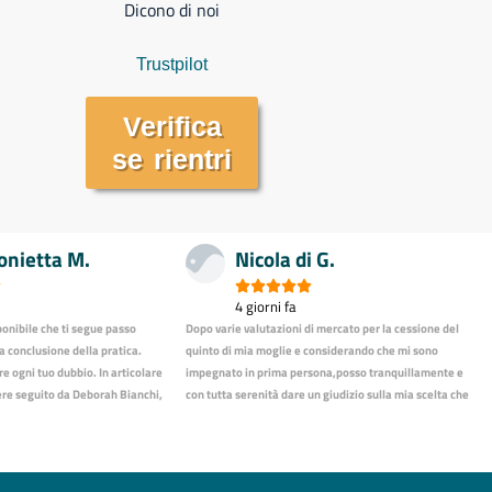
Dicono di noi
Trustpilot
Verifica
se rientri
onietta M.
Nicola di G.






4 giorni fa
ponibile che ti segue passo
Dopo varie valutazioni di mercato per la cessione del
la conclusione della pratica.
quinto di mia moglie e considerando che mi sono
re ogni tuo dubbio. In articolare
impegnato in prima persona,posso tranquillamente e
ere seguito da Deborah Bianchi,
con tutta serenità dare un giudizio sulla mia scelta che
mia situazione e si è messa nei
è stata"PRESTITER"e precisamente nella persona
ssi un suo familiare e facendo
di"Giuseppe Carabellese" il consulente che mi ha
che di più, per trovare una
seguito,persona di grande competenza professionale
zione. Consigliatissimo.
che mi ha seguito passo passo fugando qualsiasi mio