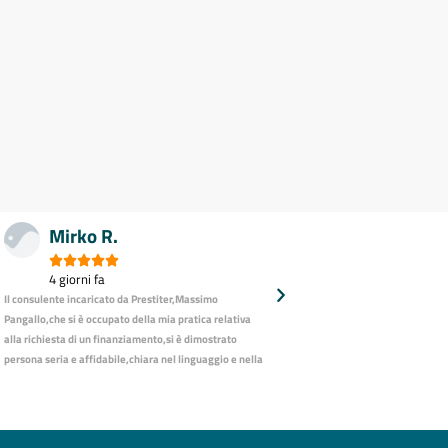
Mirko R.





4 giorni fa
Il consulente incaricato da Prestiter,Massimo
Pangallo,che si è occupato della mia pratica relativa
alla richiesta di un finanziamento,si è dimostrato
persona seria e affidabile,chiara nel linguaggio e nella
comunicazione e sempre molto disponibile e presente
nel caso di necessità.Esperienza più che
positiva,consiglio vivamente Prestiter a chi come me
necessita di un prestito in tempi rapidi .