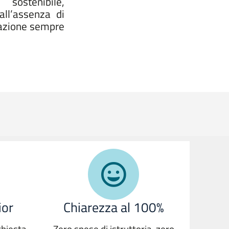
sostenibile,
all’assenza di
urazione sempre
ior
Chiarezza al 100%
chiesta
Zero spese di istruttoria, zero