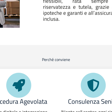
flessibili, rata sempre 
riservatezza e tutela, grazie 
ipoteche e garanti e all’assic
inclusa.
Perché conviene
cedura Agevolata
Consulenza Sen
a digitale e integrazione
Niente call center: ogni ri