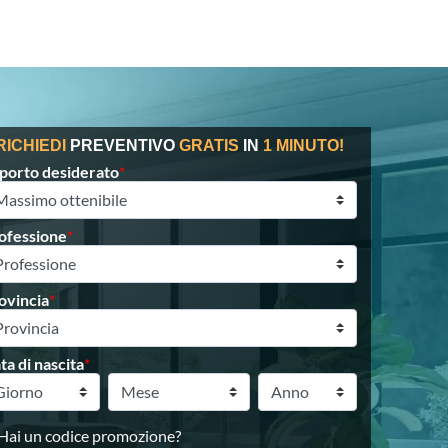
RICHIEDI
PREVENTIVO
GRATIS
IN
1 MINUTO!
porto desiderato
*
ofessione
*
ovincia
*
ta di nascita
*
Hai un codice promozione?