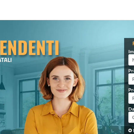
ENDENTI
Im
ATALI
Pr
Pr
Da