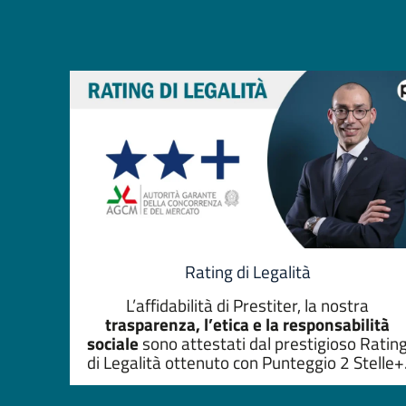
ducia e
Carmelo C. Carmelo C. 11 days ago Gra
professionalità gentilez
D'adderio gentilissima .
problematica x quanto r
personale prontissima a 
mia difficoltà nel migli
impegno .. giudizio po
professionalità...Grazie
Daniela P. 11 days ago È la seconda volta che mi rivolgo
a Prestiter per chieder
veloci la pratica è stat
mie esigenze. Personale
pronto all’ascolto delle 
spiegazioni in casi di e
Michela che ringrazio vi
Rating di Legalità
Maria luisa C. Maria luisa C. 
L’affidabilità di Prestiter, la nostra
Sarà Pezzano è stato un
ligiò e professionale. S
trasparenza, l’etica e la responsabilità
: una empatia che la co
sociale
sono attestati dal prestigioso Ratin
costante presenza e dev
di Legalità ottenuto con Punteggio 2 Stelle+
degli Utenti, nel raggiu
cui la ringrazio e di cui 