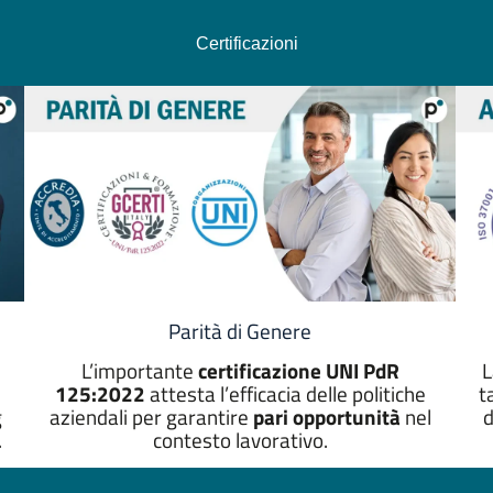
zie infinite alla
dubbio durante il percorso,persona che merita fiducia e
za disponibilità di Tiziana
stima
Certificazioni
.tanto impegno x risolvere ogni
iguarda il mio bisogno
cercare di risolvere qualsiasi
ore dei modi con grande
sitivismo come persona e come
 Tiziana D'adderio Daniela P.
e un finanziamento e in tempi
a gestita ed evasa rispettando le
 molto professionale e cortese
necessità e a tutte le
ventuali dubbi. Mi ha seguita
vamente per la disponibilità.
Parità di Genere
11 days ago Quello con
 rapporto molto soddisfacente,
L’importante
certificazione UNI PdR
L
ara Pezzano ha una marcia in più
125:2022
attesta l’efficacia delle politiche
t
ntraddistingue insieme a una
g
aziendali per garantire
pari opportunità
nel
d
ota attenzione nei confronti
.
contesto lavorativo.
ngere il massimo beneficio, di
la Prestiter può essere fiera .